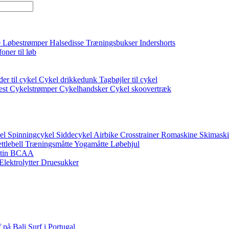
e
Løbestrømper
Halsedisse
Træningsbukser
Indershorts
oner til løb
der til cykel
Cykel drikkedunk
Tagbøjler til cykel
est
Cykelstrømper
Cykelhandsker
Cykel skoovertræk
el
Spinningcykel
Siddecykel
Airbike
Crosstrainer
Romaskine
Skimask
ttlebell
Træningsmåtte
Yogamåtte
Løbehjul
tin
BCAA
Elektrolytter
Druesukker
f på Bali
Surf i Portugal