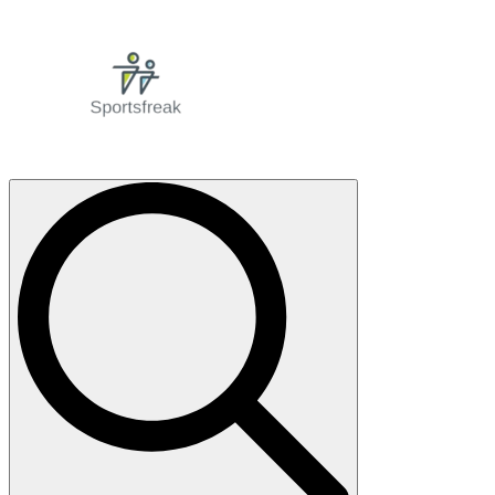
Search
for: