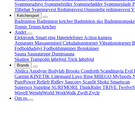
Svømmeudstyr
Svømmebriller
Svømmefødder
Svømmeplade
P
Tilbehør
Svømmevest
Redningsvest
Oppustelig redningsvest
V
Ketchersport
Badminton
Badminton ketcher
Badminton sko
Badmintontask
Tennis
Tennis ketcher
Andet
Elektronik
Smart ring
Høretelefoner
Action kamera
Apparater
Massagepistol
Cirkulationstræner
Vibrationstræner
B
Fodboldudstyr
Fodboldstrømper
Benskinner
Sauna
Saunatæppe
Dampsauna
Skating
Trampolin løbehjul
Trick løbehjul
Brands
Abilica
Anodyne
Bodylab
Brooks
Comforth Scandinavia
Evil
Garmin
KINETIK
Liiteguard
Luvo Ring
MIIEGO
MySports
N
PurePower
Reliefr
Ridley
Saucony
Scanfit
Shokz
Smartscan
Supersox
Supplme
SURFMORE
ThinkRider
TRIVE
TwelveS
Wavell
WeightWorld
WorkWalk
Zwift
Zycle
Om os