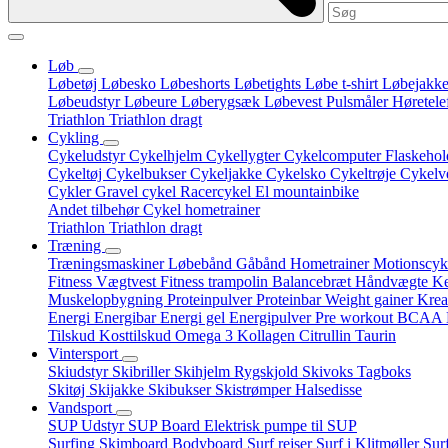
Løb
Løbetøj
Løbesko
Løbeshorts
Løbetights
Løbe t-shirt
Løbejakk
Løbeudstyr
Løbeure
Løberygsæk
Løbevest
Pulsmåler
Høretelef
Triathlon
Triathlon dragt
Cykling
Cykeludstyr
Cykelhjelm
Cykellygter
Cykelcomputer
Flaskehol
Cykeltøj
Cykelbukser
Cykeljakke
Cykelsko
Cykeltrøje
Cykelv
Cykler
Gravel cykel
Racercykel
El mountainbike
Andet tilbehør
Cykel hometrainer
Triathlon
Triathlon dragt
Træning
Træningsmaskiner
Løbebånd
Gåbånd
Hometrainer
Motionscyk
Fitness
Vægtvest
Fitness trampolin
Balancebræt
Håndvægte
Ke
Muskelopbygning
Proteinpulver
Proteinbar
Weight gainer
Krea
Energi
Energibar
Energi gel
Energipulver
Pre workout
BCAA
Tilskud
Kosttilskud
Omega 3
Kollagen
Citrullin
Taurin
Vintersport
Skiudstyr
Skibriller
Skihjelm
Rygskjold
Skivoks
Tagboks
Skitøj
Skijakke
Skibukser
Skistrømper
Halsedisse
Vandsport
SUP Udstyr
SUP Board
Elektrisk pumpe til SUP
Surfing
Skimboard
Bodyboard
Surf rejser
Surf i Klitmøller
Sur