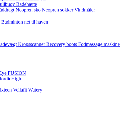
ullbuoy
Badehætte
åddragt
Neopren sko
Neopren sokker
Vindmåler
e
Badminton net til haven
adevægt
Kropsscanner
Recovery boots
Fodmassage maskine
 Eye
FUSION
ordicHigh
ixteen
Vellafit
Watery