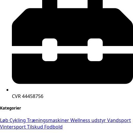
CVR 44458756
Kategorier
Løb
Cykling
Træningsmaskiner
Wellness udstyr
Vandsport
Vintersport
Tilskud
Fodbold