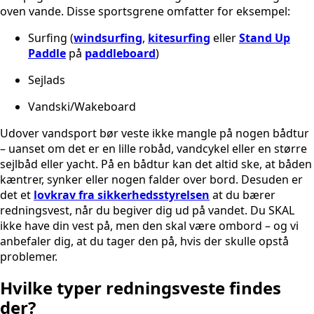
oven vande. Disse sportsgrene omfatter for eksempel:
Surfing (
windsurfing
,
kitesurfing
eller
Stand Up
Paddle
på
paddleboard
)
Sejlads
Vandski/Wakeboard
Udover vandsport bør veste ikke mangle på nogen bådtur
– uanset om det er en lille robåd, vandcykel eller en større
sejlbåd eller yacht. På en bådtur kan det altid ske, at båden
kæntrer, synker eller nogen falder over bord. Desuden er
det et
lovkrav fra sikkerhedsstyrelsen
at du bærer
redningsvest, når du begiver dig ud på vandet. Du SKAL
ikke have din vest på, men den skal være ombord – og vi
anbefaler dig, at du tager den på, hvis der skulle opstå
problemer.
Hvilke typer redningsveste findes
der?