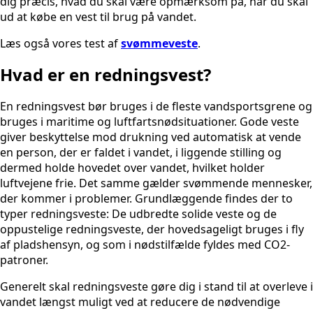
dig præcis, hvad du skal være opmærksom på, når du skal
ud at købe en vest til brug på vandet.
Læs også vores test af
svømmeveste
.
Hvad er en redningsvest?
En redningsvest bør bruges i de fleste vandsportsgrene og
bruges i maritime og luftfartsnødsituationer. Gode ​​veste
giver beskyttelse mod drukning ved automatisk at vende
en person, der er faldet i vandet, i liggende stilling og
dermed holde hovedet over vandet, hvilket holder
luftvejene frie. Det samme gælder svømmende mennesker,
der kommer i problemer. Grundlæggende findes der to
typer redningsveste: De udbredte solide veste og de
oppustelige redningsveste, der hovedsageligt bruges i fly
af pladshensyn, og som i nødstilfælde fyldes med CO2-
patroner.
Generelt skal redningsveste gøre dig i stand til at overleve i
vandet længst muligt ved at reducere de nødvendige