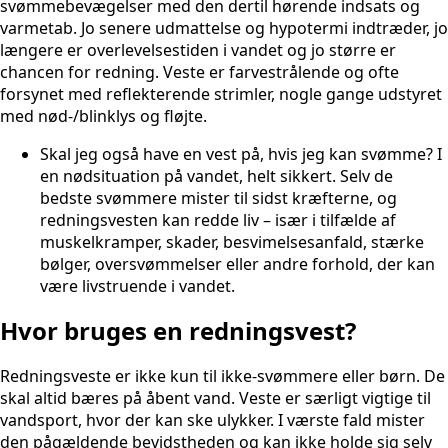
svømmebevægelser med den dertil hørende indsats og
varmetab. Jo senere udmattelse og hypotermi indtræder, jo
længere er overlevelsestiden i vandet og jo større er
chancen for redning. Veste er farvestrålende og ofte
forsynet med reflekterende strimler, nogle gange udstyret
med nød-/blinklys og fløjte.
Skal jeg også have en vest på, hvis jeg kan svømme? I
en nødsituation på vandet, helt sikkert. Selv de
bedste svømmere mister til sidst kræfterne, og
redningsvesten kan redde liv – især i tilfælde af
muskelkramper, skader, besvimelsesanfald, stærke
bølger, oversvømmelser eller andre forhold, der kan
være livstruende i vandet.
Hvor bruges en redningsvest?
Redningsveste er ikke kun til ikke-svømmere eller børn. De
skal altid bæres på åbent vand. Veste er særligt vigtige til
vandsport, hvor der kan ske ulykker. I værste fald mister
den pågældende bevidstheden og kan ikke holde sig selv