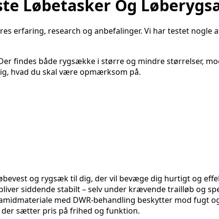
dste Løbetasker Og Løberyg
es erfaring, research og anbefalinger. Vi har testet nogle a
Der findes både rygsække i større og mindre størrelser, mo
i dig, hvad du skal være opmærksom på.
øbevest og rygsæk til dig, der vil bevæge dig hurtigt og e
ver siddende stabilt – selv under krævende trailløb og spee
olyamidmateriale med DWR-behandling beskytter mod fugt og 
 der sætter pris på frihed og funktion.