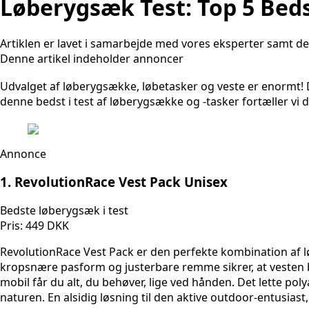
Løberygsæk Test: Top 5 Be
Artiklen er lavet i samarbejde med vores eksperter samt der
Denne artikel indeholder annoncer
Udvalget af løberygsække, løbetasker og veste er enormt! 
denne bedst i test af løberygsække og -tasker fortæller v
Annonce
1. RevolutionRace Vest Pack Unisex
Bedste løberygsæk i test
Pris: 449 DKK
RevolutionRace Vest Pack er den perfekte kombination af l
kropsnære pasform og justerbare remme sikrer, at vesten bli
mobil får du alt, du behøver, lige ved hånden. Det lette p
naturen. En alsidig løsning til den aktive outdoor-entusiast,