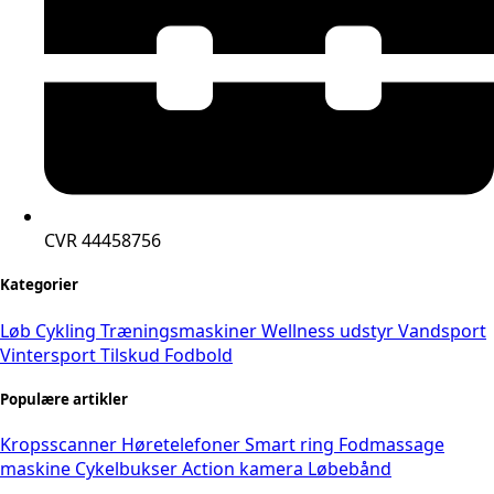
CVR 44458756
Kategorier
Løb
Cykling
Træningsmaskiner
Wellness udstyr
Vandsport
Vintersport
Tilskud
Fodbold
Populære artikler
Kropsscanner
Høretelefoner
Smart ring
Fodmassage
maskine
Cykelbukser
Action kamera
Løbebånd