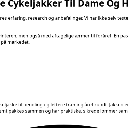
e Cykeljakker Til Dame Og He
es erfaring, research og anbefalinger. Vi har ikke selv test
l vinteren, men også med aftagelige ærmer til foråret. En pa
r på markedet.
keljakke til pendling og lettere træning året rundt. Jakken
nemt pakkes sammen og har praktiske, sikrede lommer samt 