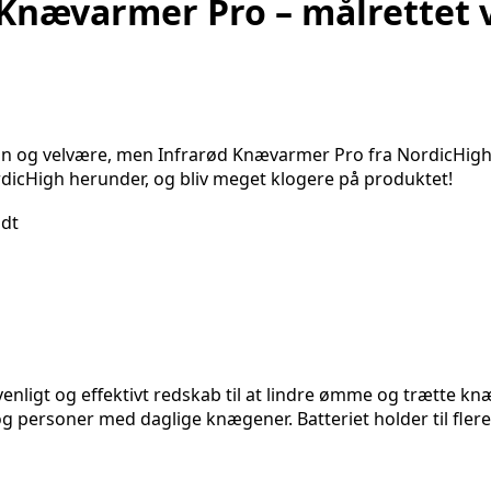
 Knævarmer Pro – målrettet 
ion og velvære, men Infrarød Knævarmer Pro fra NordicHigh r
dicHigh herunder, og bliv meget klogere på produktet!
ligt og effektivt redskab til at lindre ømme og trætte knæ.
 og personer med daglige knægener. Batteriet holder til fl