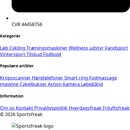
CVR 44458756
Kategorier
Løb
Cykling
Træningsmaskiner
Wellness udstyr
Vandsport
Vintersport
Tilskud
Fodbold
Populære artikler
Kropsscanner
Høretelefoner
Smart ring
Fodmassage
maskine
Cykelbukser
Action kamera
Løbebånd
Information
Om os
Kontakt
Privatlivspolitik
Hverdagsfreak
Friluftsfreak
© 2026 Sportsfreak