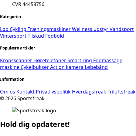
CVR 44458756
Kategorier
Løb
Cykling
Træningsmaskiner
Wellness udstyr
Vandsport
Vintersport
Tilskud
Fodbold
Populære artikler
Kropsscanner
Høretelefoner
Smart ring
Fodmassage
maskine
Cykelbukser
Action kamera
Løbebånd
Information
Om os
Kontakt
Privatlivspolitik
Hverdagsfreak
Friluftsfreak
© 2026 Sportsfreak
Hold dig opdateret!